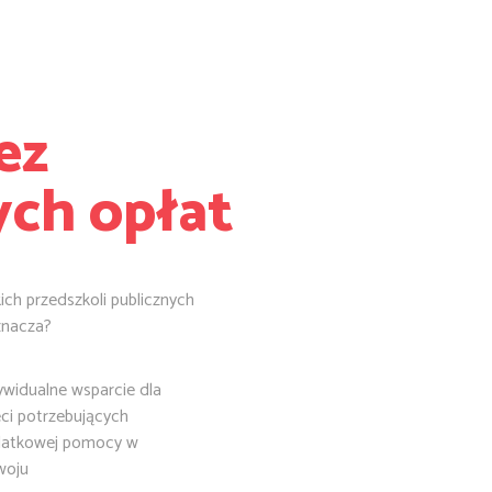
ez
ch opłat
ch przedszkoli publicznych
znacza?
ywidualne wsparcie dla
eci potrzebujących
atkowej pomocy w
woju