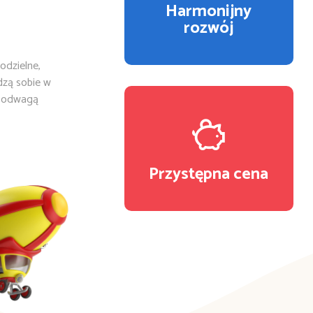
Harmonijny
rozwój
odzielne,
dzą sobie w
z odwagą
Przystępna cena