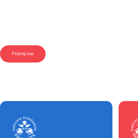
publiczneg
Poznaj nas