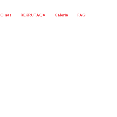
O nas
REKRUTACJA
Galeria
FAQ
 jak
cenie