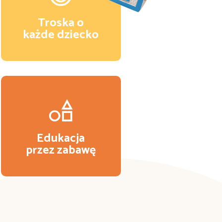
Troska o
każde dziecko
Edukacja
przez zabawę