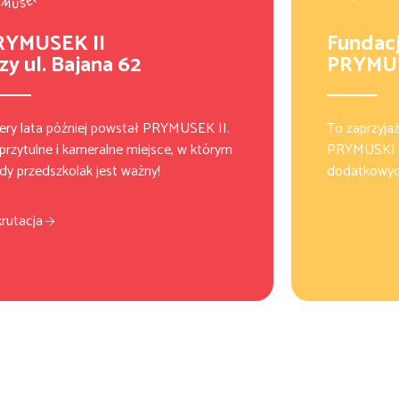
RYMUSEK II
Fundac
zy ul. Bajana 62
PRYMU
ery lata później powstał PRYMUSEK II.
To zaprzyjaź
przytulne i kameralne miejsce, w którym
PRYMUSKI m
dy przedszkolak jest ważny!
dodatkowych
rutacja