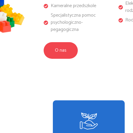
Ele
Kameralne przedszkole
rod
Specjalistyczna pomoc
Rod
psychologiczno-
pegagogiczna
O nas