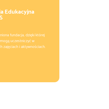
ja Edukacyjna
S
niona fundacja, dzięki której
ogą uczestniczyć w
 zajęciach i aktywnościach.