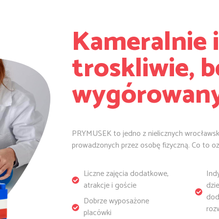
Kameralnie i
troskliwie, b
wygórowany
PRYMUSEK to jedno z nielicznych wrocławski
prowadzonych przez osobę fizyczną. Co to o
Liczne zajęcia dodatkowe,
Ind
atrakcje i goście
dzi
dod
Dobrze wyposażone
roz
placówki